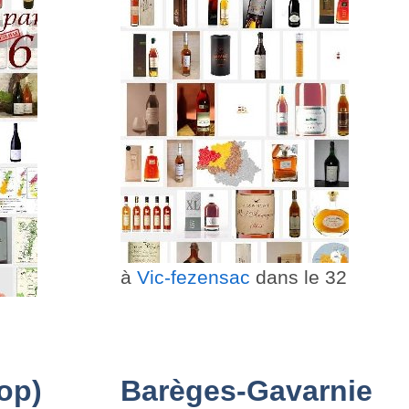
à
Vic-fezensac
dans le 32
1
op)
Barèges-Gavarnie