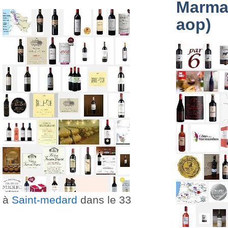
Marma
aop)
à
Saint-medard
dans le 33