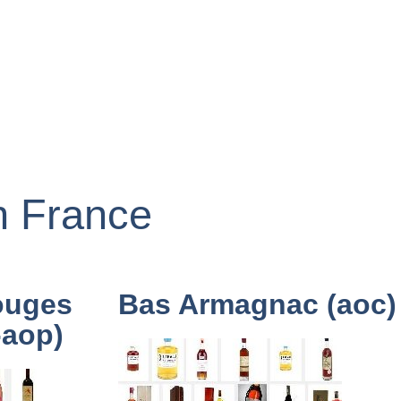
en France
ouges
Bas Armagnac (aoc)
-aop)