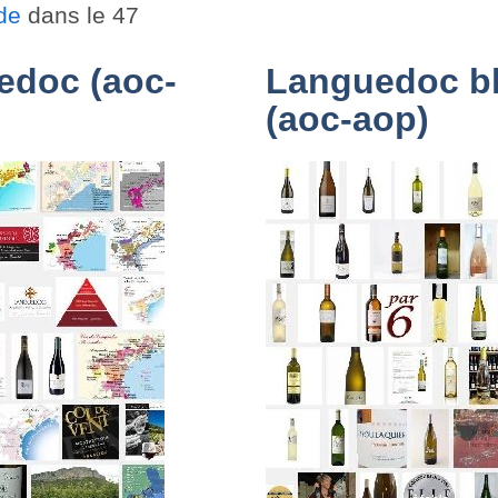
de
dans le 47
edoc (aoc-
Languedoc b
(aoc-aop)