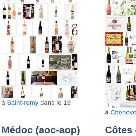
à
Saint-remy
dans le 13
à
Chenov
Médoc (aoc-aop)
Côtes