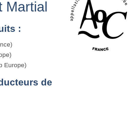
 Martial
its :
ance)
ope)
p Europe)
roducteurs de