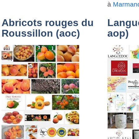
à
Marman
Abricots rouges du
Langu
Roussillon (aoc)
aop)