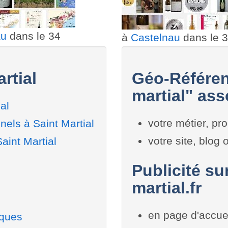
au
dans le 34
à
Castelnau
dans le 
rtial
Géo-Référen
martial" ass
al
votre métier, pro
els à Saint Martial
votre site, blog
aint Martial
Publicité su
martial.fr
en page d'accue
iques