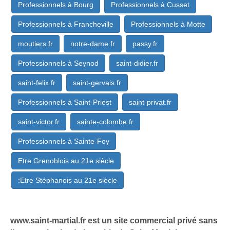
Professionnels à Bourg
Professionnels à Cusset
Professionnels à Francheville
Professionnels à Motte
moutiers.fr
notre-dame.fr
passy.fr
Professionnels à Seynod
saint-didier.fr
saint-felix.fr
saint-gervais.fr
Professionnels à Saint-Priest
saint-privat.fr
saint-victor.fr
sainte-colombe.fr
Professionnels à Sainte-Foy
Etre Grenoblois au 21e siècle
:Etre Stéphanois au 21e siècle
www.saint-martial.fr est un site commercial privé sans